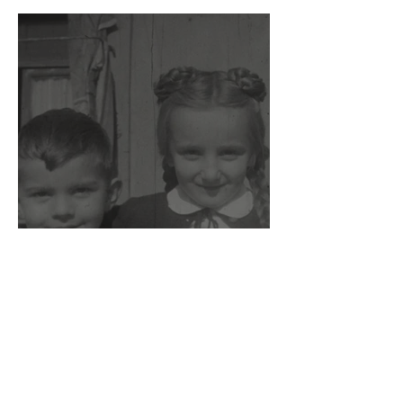
Superottimisti: in difesa del
cinema di famiglia