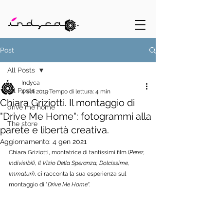
Post
All Posts
Indyca
All Posts
4 set 2019
Tempo di lettura: 4 min
Chiara Griziotti. Il montaggio di
drive me home
"Drive Me Home": fotogrammi alla
The store
parete e libertà creativa.
Aggiornamento:
4 gen 2021
Chiara Griziotti, montatrice di tantissimi film (
Perez, 
Indivisibili, Il Vizio Della Speranza, Dolcissime, 
Immaturi
), ci racconta la sua esperienza sul 
montaggio di "
Drive Me Home"
. 