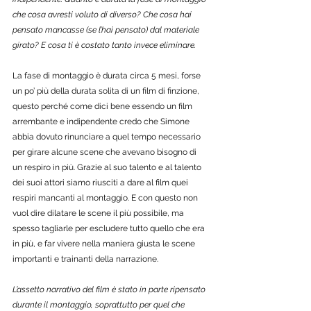
che cosa avresti voluto di diverso? Che cosa hai 
pensato mancasse (se l’hai pensato) dal materiale 
girato? E cosa ti è costato tanto invece eliminare.
La fase di montaggio è durata circa 5 mesi, forse 
un po’ più della durata solita di un film di finzione, 
questo perché come dici bene essendo un film 
arrembante e indipendente credo che Simone 
abbia dovuto rinunciare a quel tempo necessario 
per girare alcune scene che avevano bisogno di 
un respiro in più. Grazie al suo talento e al talento 
dei suoi attori siamo riusciti a dare al film quei 
respiri mancanti al montaggio. E con questo non 
vuol dire dilatare le scene il più possibile, ma 
spesso tagliarle per escludere tutto quello che era 
in più, e far vivere nella maniera giusta le scene 
importanti e trainanti della narrazione.  
L’assetto narrativo del film è stato in parte ripensato 
durante il montaggio, soprattutto per quel che 