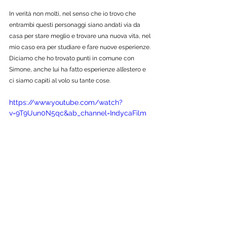
In verità non molti, nel senso che io trovo che 
entrambi questi personaggi siano andati via da 
casa per stare meglio e trovare una nuova vita, nel 
mio caso era per studiare e fare nuove esperienze. 
Diciamo che ho trovato punti in comune con 
Simone, anche lui ha fatto esperienze all’estero e 
ci siamo capiti al volo su tante cose. 
https://www.youtube.com/watch?
v=9T9Uun0N5qc&ab_channel=IndycaFilm
#DriveMeHome
#DriveMeHome
 - Portami a Casa 
con  
Marco D'Amore
 e 
Vinicio Marchioni
 Prodotto 
da 
Inthelfilm
 e 
#Indyca
#Indyca
 con 