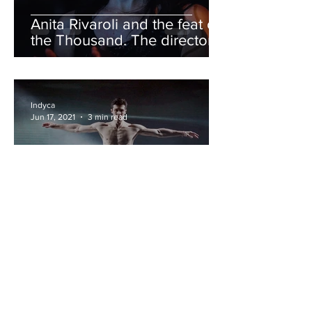
Anita Rivaroli and the feat of
the Thousand. The director
of “We Are The Thousand”
tells her story.
Indyca
Jun 17, 2021
3 min read
Following Roberto Bolle's
footsteps: The next great
Italian Dancers.