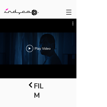
Play Video
FIL
M