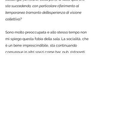
sta succedendo, con particolare riferimento al 
temporaneo tramonto dell’esperienza di visione 
collettiva? 
Sono molto preoccupata e allo stesso tempo non 
mi spiego questa fobia della sala. La socialità, che 
è un bene imprescindibile, sta continuando 
comunque in altri spazi come bar, pub, ristoranti. 
Quelli sono luoghi chiusi dove non si indossa la 
mascherina, e spesso si è molto più vicini che in 
sala, quindi non capisco, non dovrebbero 
preoccupare maggiormente? Io continuo ad 
andare al cinema e mi sento al sicuro, le sale 
purtroppo sono quasi vuote e questo fa male, 
perché l’esperienza di vedere un film sul grande 
schermo non è paragonabile alla visione 
domestica. We are the thousand merita di essere 
visto sul grande schermo e con una qualità audio 
di alto livello: abbiamo 250 batterie che suonano 
all’unisono, quell’emozione lì, quella potenza 