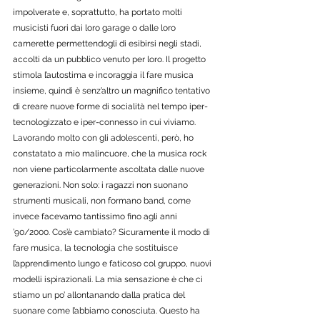
impolverate e, soprattutto, ha portato molti 
musicisti fuori dai loro garage o dalle loro 
camerette permettendogli di esibirsi negli stadi, 
accolti da un pubblico venuto per loro. Il progetto 
stimola l’autostima e incoraggia il fare musica 
insieme, quindi è senz’altro un magnifico tentativo 
di creare nuove forme di socialità nel tempo iper- 
tecnologizzato e iper-connesso in cui viviamo. 
Lavorando molto con gli adolescenti, però, ho 
constatato a mio malincuore, che la musica rock 
non viene particolarmente ascoltata dalle nuove 
generazioni. Non solo: i ragazzi non suonano 
strumenti musicali, non formano band, come 
invece facevamo tantissimo fino agli anni 
’90/2000. Cos’è cambiato? Sicuramente il modo di 
fare musica, la tecnologia che sostituisce 
l’apprendimento lungo e faticoso col gruppo, nuovi 
modelli ispirazionali. La mia sensazione è che ci 
stiamo un po’ allontanando dalla pratica del 
suonare come l’abbiamo conosciuta. Questo ha 