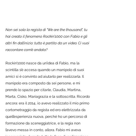
Non sei solo la regista di "We are the thousand", tu 
hai creato il fenomeno Rockin’1000 con Fabio e gli 
altri fin dall’inizio: tutto è partito da un video. Ci vuoi 
raccontare com’è andata? 
Rockin’1000 nasce da un’idea di Fabio, ma la 
scintilla s’è accesa quando un manipolo di suoi 
amici si è convinto ad aiutarlo per realizzarla. Il 
manipolo era composto da sei persone, e mi 
prendo lo spazio per citarle, Claudia, Martina, 
Marta, Cisko, Mariagrazia e la sottoscritta. Ricordo 
ancora: era il 2014, io avevo realizzato il mio primo 
cortometraggio da regista ed ero elettrizzata da 
quell’esperienza nuova, perché ho un percorso di 
formazione da sceneggiatrice, e la regia non 
l’avevo messa in conto, allora. Fabio mi aveva 