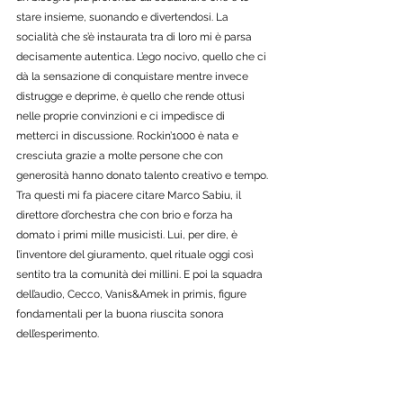
stare insieme, suonando e divertendosi. La 
socialità che s’è instaurata tra di loro mi è parsa 
decisamente autentica. L’ego nocivo, quello che ci 
dà la sensazione di conquistare mentre invece 
distrugge e deprime, è quello che rende ottusi 
nelle proprie convinzioni e ci impedisce di 
metterci in discussione. Rockin’1000 è nata e 
cresciuta grazie a molte persone che con 
generosità hanno donato talento creativo e tempo. 
Tra questi mi fa piacere citare Marco Sabiu, il 
direttore d’orchestra che con brio e forza ha 
domato i primi mille musicisti. Lui, per dire, è 
l’inventore del giuramento, quel rituale oggi così 
sentito tra la comunità dei millini. E poi la squadra 
dell’audio, Cecco, Vanis&Amek in primis, figure 
fondamentali per la buona riuscita sonora 
dell’esperimento. 