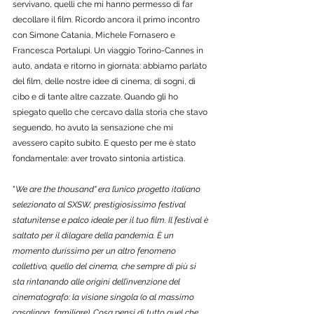
servivano, quelli che mi hanno permesso di far 
decollare il film. Ricordo ancora il primo incontro 
con Simone Catania, Michele Fornasero e 
Francesca Portalupi. Un viaggio Torino-Cannes in 
auto, andata e ritorno in giornata: abbiamo parlato 
del film, delle nostre idee di cinema, di sogni, di 
cibo e di tante altre cazzate. Quando gli ho 
spiegato quello che cercavo dalla storia che stavo 
seguendo, ho avuto la sensazione che mi 
avessero capito subito. E questo per me è stato 
fondamentale: aver trovato sintonia artistica. 
"
We are the thousand" era l’unico progetto italiano 
selezionato al SXSW, prestigiosissimo festival 
statunitense e palco ideale per il tuo film. Il festival è 
saltato per il dilagare della pandemia. È un 
momento durissimo per un altro fenomeno 
collettivo, quello del cinema, che sempre di più si 
sta rintanando alle origini dell’invenzione del 
cinematografo: la visione singola (o al massimo 
casalinga, familiare). Cosa pensi di tutto quel che 