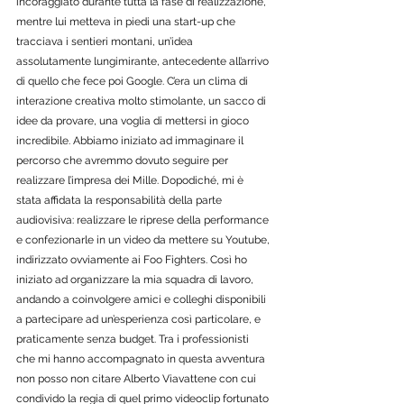
incoraggiato durante tutta la fase di realizzazione, 
mentre lui metteva in piedi una start-up che 
tracciava i sentieri montani, un’idea 
assolutamente lungimirante, antecedente all’arrivo 
di quello che fece poi Google. C’era un clima di 
interazione creativa molto stimolante, un sacco di 
idee da provare, una voglia di mettersi in gioco 
incredibile. Abbiamo iniziato ad immaginare il 
percorso che avremmo dovuto seguire per 
realizzare l’impresa dei Mille. Dopodiché, mi è 
stata affidata la responsabilità della parte 
audiovisiva: realizzare le riprese della performance 
e confezionarle in un video da mettere su Youtube, 
indirizzato ovviamente ai Foo Fighters. Così ho 
iniziato ad organizzare la mia squadra di lavoro, 
andando a coinvolgere amici e colleghi disponibili 
a partecipare ad un’esperienza così particolare, e 
praticamente senza budget. Tra i professionisti 
che mi hanno accompagnato in questa avventura 
non posso non citare Alberto Viavattene con cui 
condivido la regia di quel primo videoclip fortunato 