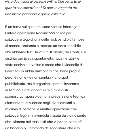
visto da milioni di persone online. Che pensi tu di 
questa considerazione? Di questo rapporto fra 
l’inconscio personale e quello collettivo? 
È un tema sul quale mi sono spesso interrogata. 
L’intera operazione Rockin’1000 nasce per 
solleticare l’ego di una delle rock band più famose 
al mondo, andando a toccare un tasto sensibile 
che abbiamo tutti, la vanità. Il tributo, tra i tanti, si è 
distinto per la sua spontaneità: nulla nel 2015 è 
stato deciso a tavolino e credo che il videoclip di 
Learn to Fly abbia funzionato così bene proprio 
perché non è - e non sembra - uno spot 
pubblicitario, ma è organico, sporco, insomma 
autentico. Dare l’opportunità a musicisti 
sconosciuti, spesso con una preparazione tecnica 
elementare, di suonare negli stadi davanti a 
migliaia di persone, è un’altra operazione che 
solletica l’ego, ma avendola vissuta da vicino sento 
che, almeno nei musicisti che vi partecipano, c’è 
un bisogno più profondo da soddisfare che è lo 