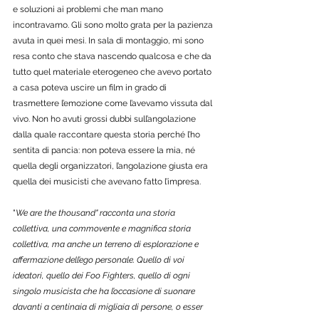
e soluzioni ai problemi che man mano 
incontravamo. Gli sono molto grata per la pazienza 
avuta in quei mesi. In sala di montaggio, mi sono 
resa conto che stava nascendo qualcosa e che da 
tutto quel materiale eterogeneo che avevo portato 
a casa poteva uscire un film in grado di 
trasmettere l’emozione come l’avevamo vissuta dal 
vivo. Non ho avuti grossi dubbi sull’angolazione 
dalla quale raccontare questa storia perché l’ho 
sentita di pancia: non poteva essere la mia, né 
quella degli organizzatori, l’angolazione giusta era 
quella dei musicisti che avevano fatto l’impresa. 
"
We are the thousand" racconta una storia 
collettiva, una commovente e magnifica storia 
collettiva, ma anche un terreno di esplorazione e 
affermazione dell’ego personale. Quello di voi 
ideatori, quello dei Foo Fighters, quello di ogni 
singolo musicista che ha l’occasione di suonare 
davanti a centinaia di migliaia di persone, o esser 