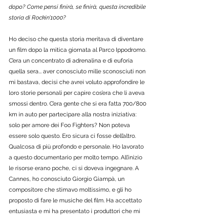
dopo? Come pensi finirà, se finirà, questa incredibile 
storia di Rockin’1000?
Ho deciso che questa storia meritava di diventare 
un film dopo la mitica giornata al Parco Ippodromo. 
C’era un concentrato di adrenalina e di euforia 
quella sera... aver conosciuto mille sconosciuti non 
mi bastava, decisi che avrei voluto approfondire le 
loro storie personali per capire cos’era che li aveva 
smossi dentro. C’era gente che si era fatta 700/800 
km in auto per partecipare alla nostra iniziativa: 
solo per amore dei Foo Fighters? Non poteva 
essere solo questo. Ero sicura ci fosse dell’altro. 
Qualcosa di più profondo e personale. Ho lavorato 
a questo documentario per molto tempo. All’inizio 
le risorse erano poche, ci si doveva ingegnare. A 
Cannes, ho conosciuto Giorgio Giampà, un 
compositore che stimavo moltissimo, e gli ho 
proposto di fare le musiche del film. Ha accettato 
entusiasta e mi ha presentato i produttori che mi 