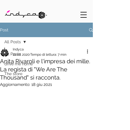
Post
All Posts
Indyca
All Posts
21 ott 2020
Tempo di lettura: 7 min
Anita Rivaroli e l'impresa dei mille.
drive me home
La regista di "We Are The
The store
Thousand" si racconta.
Aggiornamento:
18 giu 2021