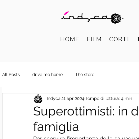
HOME
FILM
CORTI
All Posts
drive me home
The store
Indyca
21 apr 2024
Tempo di lettura: 4 min
Superottimisti: in 
famiglia
Per scoprire l’importanza della salvaguard