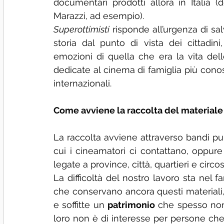
documentari prodotti allora in Italia 
Marazzi, ad esempio).
Superottimisti
 risponde all’urgenza di s
storia dal punto di vista dei cittadin
emozioni di quella che era la vita delle
dedicate al cinema di famiglia più conosci
internazionali.
Come avviene la raccolta del materiale
La raccolta avviene attraverso bandi pubb
cui i cineamatori ci contattano, oppure 
legate a province, città, quartieri e circosc
La difficoltà del nostro lavoro sta nel f
che conservano ancora questi materiali, e
e soffitte un 
patrimonio
 che spesso non
loro non è di interesse per persone che n