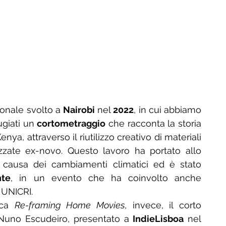
ionale svolto a 
Nairobi
 nel 
2022
, in cui abbiamo 
ugiati un 
cortometraggio
 che racconta la storia 
a, attraverso il riutilizzo creativo di materiali 
alizzate ex-novo. Questo lavoro ha portato allo 
a causa dei cambiamenti climatici ed è stato 
nte
, in un evento che ha coinvolto anche 
 UNICRI.
ica 
Re-framing Home Movies
, invece, il corto 
 Nuno Escudeiro, presentato a 
IndieLisboa
 nel 