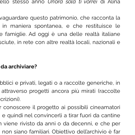
(dello stesso anno 
Un’ora sola ti vorrei
 di Alina 
alvaguardare questo patrimonio, che racconta la 
i, in maniera spontanea, e che restituisce le 
 famiglie. Ad oggi è una delle realtà italiane 
ute, in rete con altre realtà locali, nazionali e 
 da archiviare?
lici e privati, legati o a raccolte generiche, in 
attraverso progetti ancora più mirati (raccolte 
rizioni).
ar conoscere il progetto ai possibili cineamatori 
 quindi nel convincerli a tirar fuori da cantine 
 viene rivisto da anni o da decenni, e che per 
on siano familiari. Obiettivo dell’archivio è far 