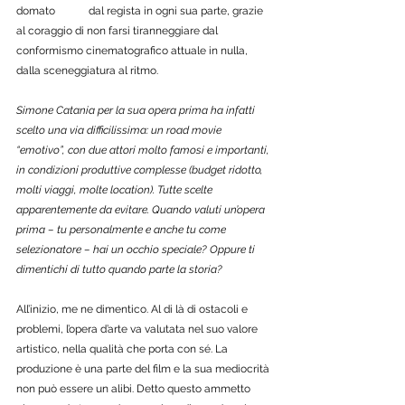
domato 	dal regista in ogni sua parte, grazie 
al coraggio di non farsi tiranneggiare dal 		
conformismo cinematografico attuale in nulla, 
dalla sceneggiatura al ritmo.
Simone Catania per la sua opera prima ha infatti 
scelto una via difficilissima: un road movie 
“emotivo”, con due attori molto famosi e importanti, 
in condizioni produttive complesse (budget ridotto, 
molti viaggi, molte location). Tutte scelte 
apparentemente da evitare. Quando valuti un’opera 
prima – tu personalmente e anche tu come 
selezionatore – hai un occhio speciale? Oppure ti 
dimentichi di tutto quando parte la storia?
All’inizio, me ne dimentico. Al di là di ostacoli e 
problemi, l’opera d’arte va valutata nel suo valore 
artistico, nella qualità che porta con sé. La 
produzione è una parte del film e la sua mediocrità 
non può essere un alibi. Detto questo ammetto 