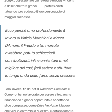
Borghi
), ossessionate dal reiterare modelli vincenti 
e dall’etichettare grandi 	professionisti 
tatuando loro addosso il loro personaggio di 
maggior successo. 
Ecco perché amo profondamente il 
lavoro di Vinicio Marchioni e Marco 
D’Amore: il Freddo e l’Immortale 
avrebbero potuto schiacciarli, 
cannibalizzarli, infine annientarli o, nel 
migliore dei casi, farli sedere e sfruttare 
la lunga onda della fama senza crescere.
Loro, invece, fin dai set di 
Romanzo Criminale 
e 
Gomorra
, hanno lavorato per essere altro, anche 
rinunciando a grandi opportunità e accettando 
sfide complesse, come
 Drive Me Home
. Il lavoro 
che vedi in entrambi in quel film, è entusiasmante. 