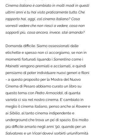
Cinema italiano è cambiato in molti modi in questi 
ultimi anni e tu hai visto praticamente tutto. Che 
rapporto hai, oggi, col cinema italiano? Cosa 
vorresti vedere che non riesci a vedere, cosa non 
sopporti più, cosa ancora, invece, stai amando?
Domanda difficile. Siamo ossessionati dalle 
etichette e spesso non ci accorgiamo, se non in 
momenti fortunati (quando i 
Sorrentino
 come i 
Mainetti
 vengono premiati e acclamati, e quindi 
pensiamo di poter individuare nuovi generi e filoni 
- a questo proposito per la Mostra del Nuovo 
Cinema di Pesaro abbiamo curato un libro su 
questo tema con 
Pedro Armocida
), di quanta 
varietà ci sia nel nostro cinema. E’ cambiato in 
meglio il cinema italiano, penso anche ai 
Rovere
 e 
ai 
Sibilia
, al tanto cinema indipendente e 
underground che trova un po’ di spazio. Era molto 
più difficile amarlo negli anni ’90, quando per un
Salvatores
 e un 
Vicari
	dovevi sorbirti un’uniformità 