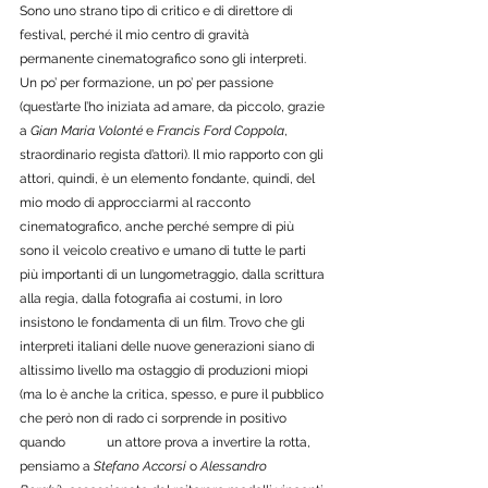
Sono uno strano tipo di critico e di direttore di 
festival, perché il mio centro di gravità 
permanente cinematografico sono gli interpreti. 
Un po’ per formazione, un po’ per passione 
(quest’arte l’ho iniziata ad amare, da piccolo, grazie 
a 
Gian Maria Volonté
 e 
Francis Ford Coppola
, 
straordinario regista d’attori). Il mio rapporto con gli 
attori, quindi, è un elemento fondante, quindi, del 
mio modo di approcciarmi al racconto 
cinematografico, anche perché sempre di più 
sono il	veicolo creativo e umano di tutte le parti 
più importanti di un lungometraggio, dalla scrittura 
alla regia, dalla fotografia ai costumi, in loro 
insistono le fondamenta di un film. Trovo che gli 
interpreti italiani delle nuove generazioni siano di 
altissimo livello ma ostaggio di produzioni miopi 
(ma lo è anche la critica, spesso, e pure il pubblico 
che però non di rado ci sorprende in positivo 
quando 	un attore prova a invertire la rotta, 
pensiamo a 
Stefano Accorsi
 o 
Alessandro