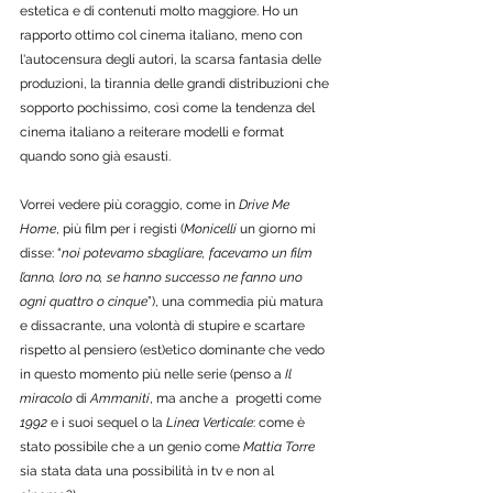
estetica e di contenuti molto maggiore. Ho un 
rapporto ottimo col cinema italiano, meno con 
l'autocensura degli autori, la scarsa fantasia delle 
produzioni, la tirannia delle grandi distribuzioni che 
sopporto pochissimo, così come la tendenza del 
cinema italiano a reiterare modelli e format 
quando sono già esausti. 
Vorrei vedere più coraggio, come in 
Drive Me 
Home
, più film per i registi (
Monicelli
 un giorno mi 
disse: “
noi potevamo sbagliare, facevamo un film 
l’anno, loro no, se hanno successo ne fanno uno 
ogni quattro o cinque
”), una commedia più matura 
e dissacrante, una volontà di stupire e scartare 
rispetto al pensiero (est)etico dominante che vedo 
in questo momento più nelle serie (penso a 
Il 
miracolo
 di 
Ammaniti
, ma anche a  progetti come 
1992
 e i suoi sequel o la 
Linea Verticale
: come è 
stato possibile che a un genio come 
Mattia Torre
sia stata data una possibilità in tv e non al 