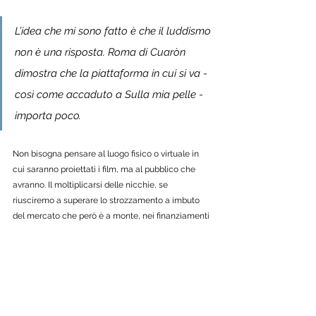
L’idea che mi sono fatto è che il luddismo 
non è una risposta. Roma di Cuaròn 
dimostra che la piattaforma in cui si va - 
così come accaduto a Sulla mia pelle - 
importa poco. 
Non bisogna pensare al luogo fisico o virtuale in 
cui saranno proiettati i film, ma al pubblico che 
avranno. Il moltiplicarsi delle nicchie, se 
riusciremo a superare lo strozzamento a imbuto 
del mercato che però è a monte, nei finanziamenti 
e nei piani industriali, potrà solo favorire il cinema 
arthouse
. L’importante è rendere questo mondo 
sostenibile per i professionisti che vi lavorano, 
perché fingere che il cinema sia solo arte e non 
anche industria è il motivo per cui abbiamo 
rischiato, alla fine dello scorso secolo, di veder 