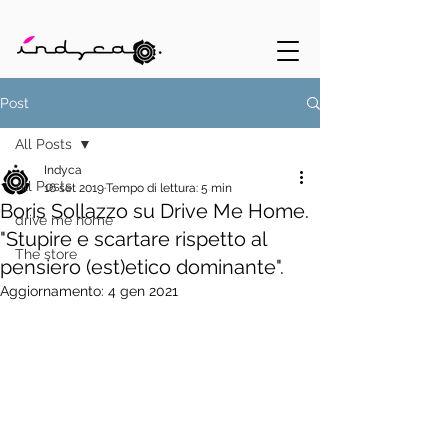
Post
All Posts
Indyca
All Posts
16 set 2019
Tempo di lettura: 5 min
Boris Sollazzo su Drive Me Home.
drive me home
"Stupire e scartare rispetto al
The store
pensiero (est)etico dominante".
Aggiornamento:
4 gen 2021