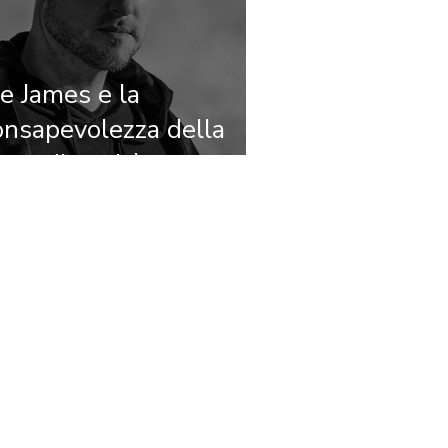
oe James e la
onsapevolezza della
eurodiversità