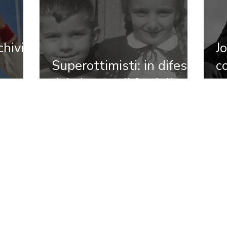
hivio.
J
Superottimisti: in difesa
c
del cinema di famiglia
n