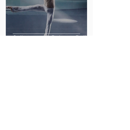
Sulle orme di Roberto Bolle:
I prossimi grandi ballerini
Italiani.
Indyca
10 apr 2021
Tempo di lettura: 4 min
'Attento, piedini d’oro’.