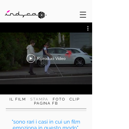
Riproduci Video
IL FILM
STAMPA
FOTO
CLIP
PAGINA FB
"sono rari i casi in cui un film
emoziona in questo modo"