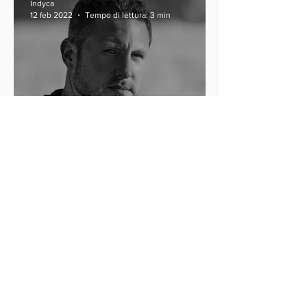
Indyca
12 feb 2022
Tempo di lettura: 3 min
Joe James e la
consapevolezza della
neurodiversità
Indyca
21 apr 2021
Tempo di lettura: 3 min