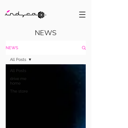
NEWS
NEWS
All Posts
All Posts
drive me
home
The store