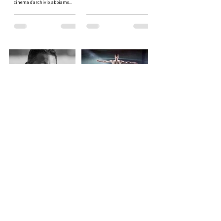
archivi, e le potenzialità creative
cinema d’archivio, abbiamo
del...
deciso di approfondire il tema con
una delle pri
Joe James e la
Sulle orme di Roberto
consapevolezza della
Bolle: I prossimi grandi
neurodiversità
ballerini Italiani.
Joe James, “The Autistic
Esistono generazioni di grandi
Photographer” è un artista
ballerini in Italia, del calibro di
inglese autistico che attraverso la
Roberto Bolle e Carla Fracci.
fotografia è riuscito ad affrontare
Scopriamo chi farà parte della
e raccontare...
prossima...