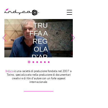
TRU
FFA A
REG
OLA
D'AR
TE
di
Indyca
è una società di produzione fondata nel 2007 a
Torino, specializzata nella produzione di documentari
Stefan
creativi e di film d'autore con un forte appeal
internazionale.
o
Strocc
hi