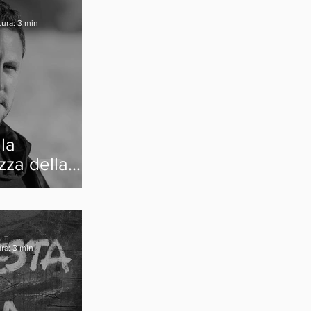
tura: 3 min
la
za della
tà
ra: 3 min