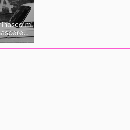
rinasco mi
nascere
ba".