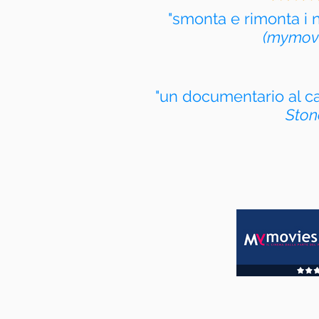
"smonta e rimonta i n
(mymovie
"un documentario al c
Ston