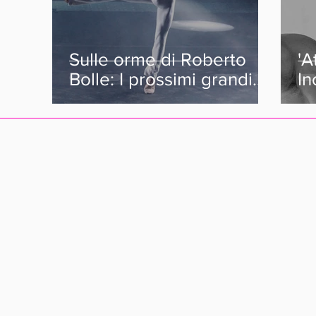
Sulle orme di Roberto
'A
Bolle: I prossimi grandi
In
ballerini Italiani.
ch
da