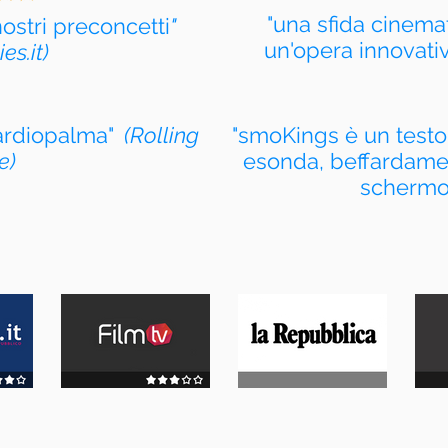
"una sfida cinemat
ostri preconcetti
"
un'opera innovati
s.it)
ardiopalma"
(Rolling
"smoKings è un test
e)
esonda, beffardamen
schermo