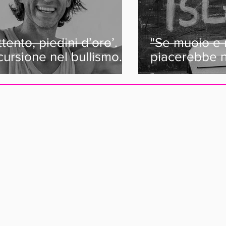
ttento, piedini d’oro’.
"Se muoio e 
cursione nel bullismo
piacerebbe 
e ancora domina la
sempre a Cu
nza.