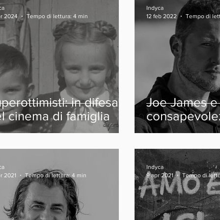
ca
Indyca
pr 2024
Tempo di lettura: 4 min
12 feb 2022
Tempo di let
perottimisti: in difesa
Joe James e 
l cinema di famiglia
consapevolez
neurodiversi
ca
Indyca
pr 2021
Tempo di lettura: 4 min
9 apr 2021
Tempo di lettu