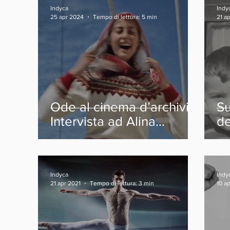
Indyca
Indy
25 apr 2024
Tempo di lettura: 5 min
21 a
Ode al cinema d’archivio.
Su
Intervista ad Alina
de
Marazzi
Indyca
Indy
21 apr 2021
Tempo di lettura: 3 min
10 a