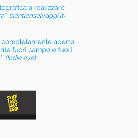
ografica a realizzare
va
" (sentieriselvaggi.it)
o completamente aperto,
te fuori campo e fuori
"
(Indie eye)