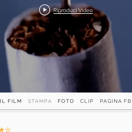
Riproduci Video
IL FILM
STAMPA
FOTO
CLIP
PAGINA FB