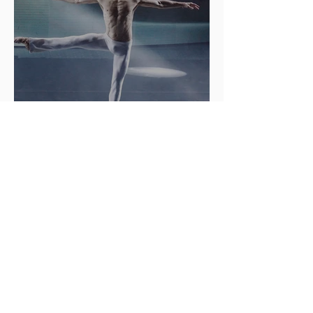
Sulle orme di Roberto Bolle:
I prossimi grandi ballerini
Italiani.
Indyca
10 apr 2021
Tempo di lettura: 4 min