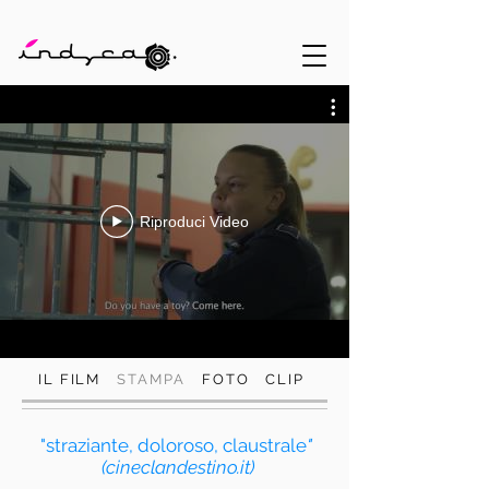
Riproduci Video
IL FILM
STAMPA
FOTO
CLIP
"straziante, doloroso, claustrale
"
(cineclandestino.it)