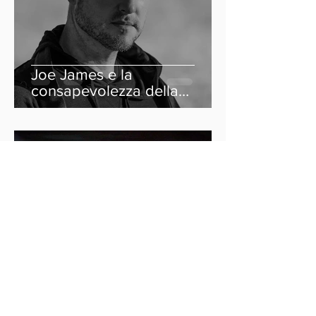
Joe James e la
consapevolezza della
neurodiversità
Indyca
21 apr 2021
Tempo di lettura: 3 min
Sulle orme di Roberto Bolle:
I prossimi grandi ballerini