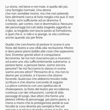
La storia, nel bene e nel male, è quella dei più.
Una famiglia normale. Una donna
che non vorrebbe morire, ma che non potendo
fare altrimenti cerca di farlo meglio che può. E non
è facile, ed è sufficiente ad un dramma. Il
contesto, per contro, non è drammatico. Nessuno
dei personaggi toccati dalla tragedia aggrotta le
ciglia, la tragedia non lascia posto al formalismo,
è quel che è, si ride e si piange, la vita continua
anche quando sta per finire.
Quello che cerchiamo di portare in scena è una
festa del teatro e una sfida alla recitazione. Morire
è dare piano piano l’addio alle cose che sapevamo
fare. Diventar grandi attori è conquistarsi
l’economia. Se noi non riusciamo più a muoverci,
ad avere una vita sufficientemente autonoma, a
parlare bene, a pensare bene, siamo ancora
persone? Se noi facciamo lo stesso in scena
siamo ancora attori? Pensiamo di sì, ma non lo
diamo per scontato, è il lavoro che stiamo
facendo. Qualcosa che abbiamo trovato nella
scrittura e che stiamo cercando di seguire.
La pièce comincia con uno spettacolo di
shakespeare, la festa del teatro per eccellenza,
continua con dei virtuosismi, cambi di stile,
passaggi di luogo, due attori che fanno una
pletora infinita di personaggi, poi piano piano, a
mano a mano che la protagonista perde le sue
facoltà la cosa diventa più semplice fino ad
arrivare a qualcosa di molto vicino al nulla, ma