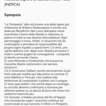
(INDYCA)
Synopsis
“La Tempesta” oltre ad essere una delle opere più
misteriose di William Shakespeare è anche una
delle più filosofiche. Nel corso dell'opera viene
esaminato il tema della libertà in relazione al
potere in tutte le sue diverse sfaccettature. Ogni
personaggio si trova, infatti, in situazioni tali da
costringerlo a prendere le responsabilità del
proprio agire rispetto a questi temi. C'è Ariel, uno
spirito dell'aria che, dopo aver rifiutato di servire il
male e averne pagato le conseguenze , conquista
la libertà servendo il bene.
Ci sono Miranda e Ferdinando che trovano la
massima libertà nell'amore e nel servizio
reciproco.
C'è il mostruoso Caliban, pronto ad asservirsi al più
forte solo per tradirlo poi alla prima occasione. Ci
sono Stefano e Trinculo, che cedono alla
tentazione di conquistare il potere con il sangue.
Ci sono quei politici che anche dopo un naufragio,
su un'isola deserta continuano a tramare per
ottenere potere su un pezzo di terra che forse non
vedranno neanche più.
C'è Gonzalo, il fedele servitore del Re di Napoli,
che nonostante sogni l' anarchia continua ad
essere leale al suo sovrano. E infine c'è Prospero,