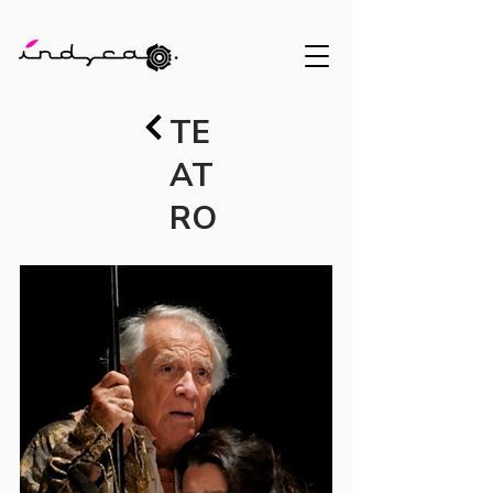
TE
AT
RO