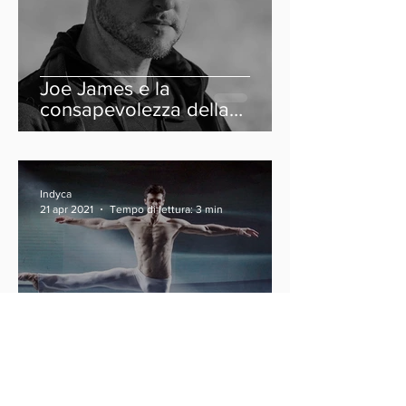
Joe James e la
consapevolezza della
neurodiversità
Indyca
21 apr 2021
Tempo di lettura: 3 min
Sulle orme di Roberto Bolle:
I prossimi grandi ballerini