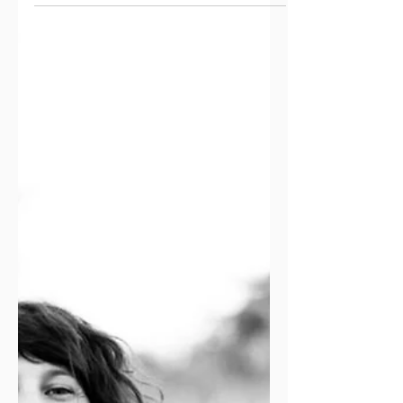
Sei un direttore della fotografia di immensa
esperienza, e hai un rapporto di amicizia sia con i
produttori Marco Simon Puccioni e...