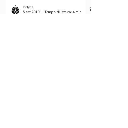
Indyca
5 set 2019
Tempo di lettura: 4 min
Giulia Manelli: Guardare il cinema da
fuori. Le fotografie di scena di "Drive Me
Home".
Giulia Manelli, fotografa di scena di Drive Me
Home, ci racconta il suo rapporto con il cinema,
con la scrittura del film, con le...