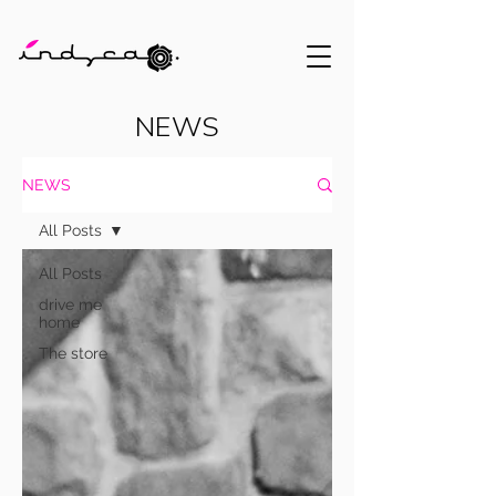
NEWS
NEWS
All Posts
All Posts
drive me
home
The store