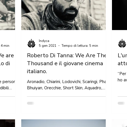
Indyca
 4 min
5 gen 2021
Tempo di lettura: 5 min
We are
Roberto Di Tanna: We Are The
L'u
o di
Thousand e il giovane cinema
att
italiano.
“Per
ho a
le persone
Aronadio, Chiarini, Lodovichi, Scaringi, Phaim
vivere». Vinicio Marchioni.
dibili
Bhuiyan, Orecchie, Short Skin, Aquadro,
Roma
rrata in We
l’Armadillo, il premiatissimo Bangla, e ora
We Are...