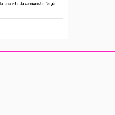
a, una vita da camionista. Negli
grill mangio merda. Niente odora di
negli...