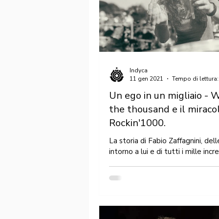
Indyca
11 gen 2021
Tempo di lettura:
Un ego in un migliaio - 
the thousand e il miracol
Rockin'1000.
La storia di Fabio Zaffagnini, del
intorno a lui e di tutti i mille incre
personaggi la cui avventura è na
Are...