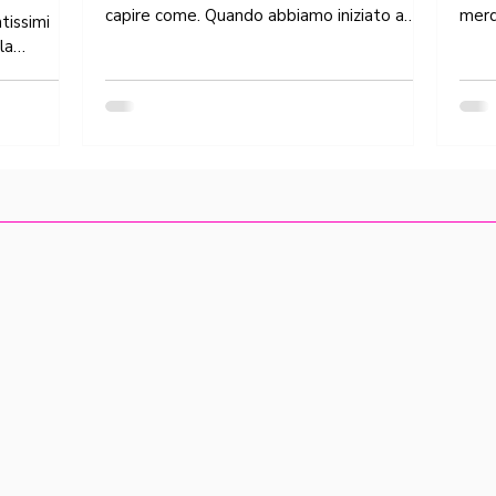
capire come. Quando abbiamo iniziato a
merd
tissimi
realizzare Drive Me Home avevamo chiara
auto
lla
una cosa: dovevamo...
cibo, 
ci racconta