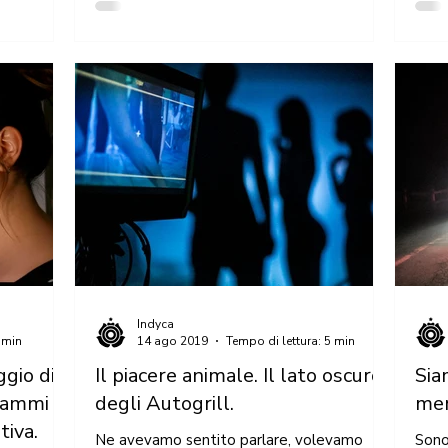
Indyca
 min
14 ago 2019
Tempo di lettura: 5 min
ggio di
Il piacere animale. Il lato oscuro
Sia
rammi
degli Autogrill.
mer
tiva.
Ne avevamo sentito parlare, volevamo
Sono