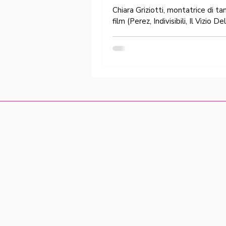
Chiara Griziotti, montatrice di tan
film (Perez, Indivisibili, Il Vizio De
Speranza, Dolcissime, Immaturi), 
la sua...