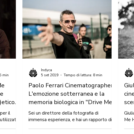
Indyca
 5 min
5 set 2019
Tempo di lettura: 8 min
Me
Paolo Ferrari Cinematographer.
Giu
re
L'emozione sotterranea e la
cin
)etico
memoria biologica in "Drive Me
sce
Home".
er il
Sei un direttore della fotografia di
Giuli
utilizzato,
immensa esperienza, e hai un rapporto di
Me H
l
amicizia sia con i produttori Marco Simon
cinem
Puccioni e...