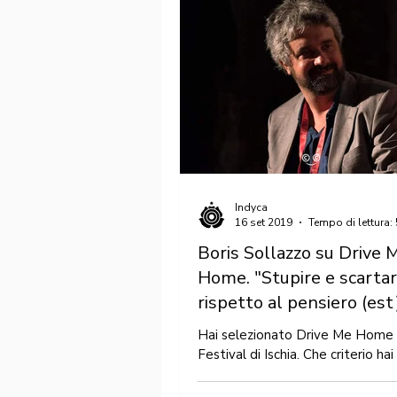
Indyca
16 set 2019
Tempo di lettura:
Boris Sollazzo su Drive 
Home. "Stupire e scarta
rispetto al pensiero (est
dominante".
Hai selezionato Drive Me Home p
Festival di Ischia. Che criterio hai 
cosa ti ha convinto a sceglierlo? I
linguaggio...