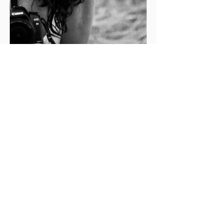
Indyca
5 set 2019
Tempo di lettura: 4 min
Giulia Manelli: Guardare il cinema da
fuori. Le fotografie di scena di "Drive Me
Home".