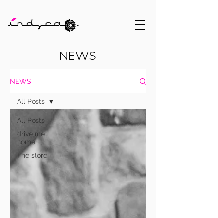
NEWS
NEWS
All Posts
All Posts
drive me
home
The store